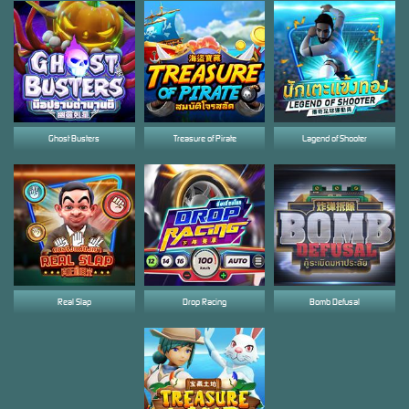
Ghost Busters
Treasure of Pirate
Lagend of Shooter
Real Slap
Drop Racing
Bomb Defusal