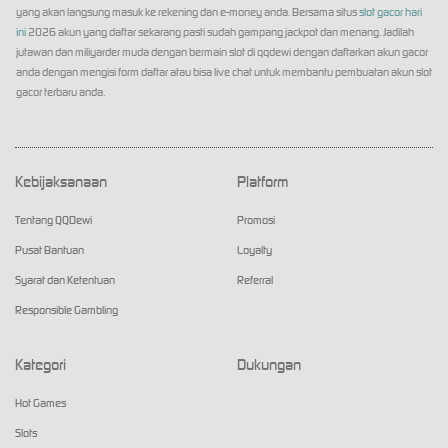
yang akan langsung masuk ke rekening dan e-money anda. Bersama situs
slot gacor hari
ini
2026 akun yang daftar sekarang pasti sudah gampang jackpot dan menang. Jadilah
jutawan dan miliyarder muda dengan bermain slot di qqdewi dengan daftarkan akun gacor
anda dengan mengisi form daftar atau bisa live chat untuk membantu pembuatan akun slot
gacor terbaru anda.
Kebijaksanaan
Platform
Tentang QQDewi
Promosi
Pusat Bantuan
Loyalty
Syarat dan Ketentuan
Referral
Responsible Gambling
Kategori
Dukungan
Hot Games
Slots