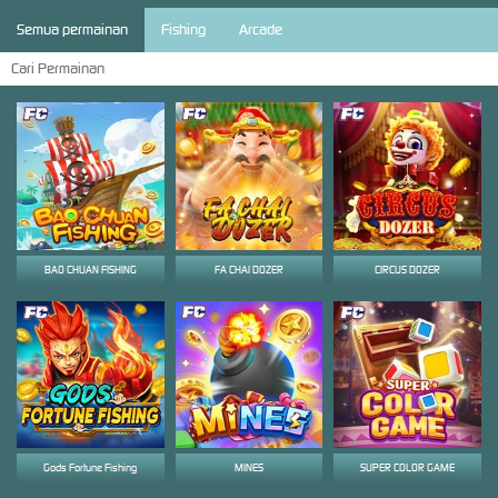
Semua permainan
Fishing
Arcade
BAO CHUAN FISHING
FA CHAI DOZER
CIRCUS DOZER
Gods Fortune Fishing
MINES
SUPER COLOR GAME