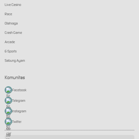
Live Casino
Race
Olahraga
Crash Game
Arcade
E-Sports
Sabung Ayam
Komunitas
Facebook
Telegram
Instagram
Twitter