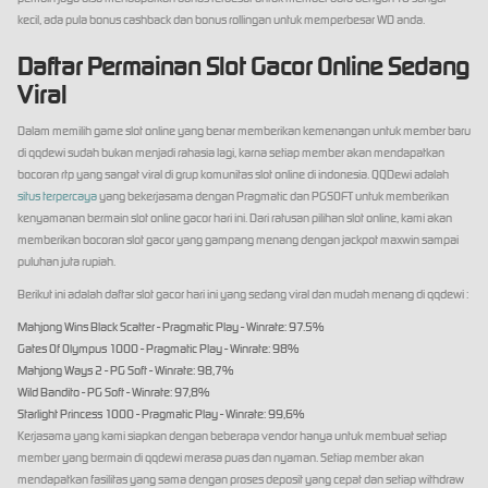
kecil, ada pula bonus cashback dan bonus rollingan untuk memperbesar WD anda.
Daftar Permainan Slot Gacor Online Sedang
Viral
Dalam memilih game slot online yang benar memberikan kemenangan untuk member baru
di qqdewi sudah bukan menjadi rahasia lagi, karna setiap member akan mendapatkan
bocoran rtp yang sangat viral di grup komunitas slot online di indonesia. QQDewi adalah
situs terpercaya
yang bekerjasama dengan Pragmatic dan PGSOFT untuk memberikan
kenyamanan bermain slot online gacor hari ini. Dari ratusan pilihan slot online, kami akan
memberikan bocoran slot gacor yang gampang menang dengan jackpot maxwin sampai
puluhan juta rupiah.
Berikut ini adalah daftar slot gacor hari ini yang sedang viral dan mudah menang di qqdewi :
Mahjong Wins Black Scatter - Pragmatic Play - Winrate: 97.5%
Gates Of Olympus 1000 - Pragmatic Play - Winrate: 98%
Mahjong Ways 2 - PG Soft - Winrate: 98,7%
Wild Bandito - PG Soft - Winrate: 97,8%
Starlight Princess 1000 - Pragmatic Play - Winrate: 99,6%
Kerjasama yang kami siapkan dengan beberapa vendor hanya untuk membuat setiap
member yang bermain di qqdewi merasa puas dan nyaman. Setiap member akan
mendapatkan fasilitas yang sama dengan proses deposit yang cepat dan setiap withdraw