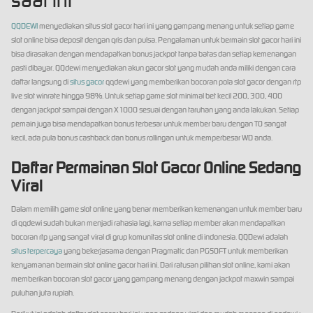
QQDEWI
menyediakan situs slot gacor hari ini yang gampang menang untuk setiap game
slot online bisa deposit dengan qris dan pulsa. Pengalaman untuk bermain slot gacor hari ini
bisa dirasakan dengan mendapatkan bonus jackpot tanpa batas dan setiap kemenangan
pasti dibayar. QQdewi menyediakan akun gacor slot yang mudah anda miliki dengan cara
daftar langsung di
situs gacor
qqdewi yang memberikan bocoran pola slot gacor dengan rtp
live slot winrate hingga 98%. Untuk setiap game slot minimal bet kecil 200, 300, 400
dengan jackpot sampai dengan X1000 sesuai dengan taruhan yang anda lakukan. Setiap
pemain juga bisa mendapatkan bonus terbesar untuk member baru dengan TO sangat
kecil, ada pula bonus cashback dan bonus rollingan untuk memperbesar WD anda.
Daftar Permainan Slot Gacor Online Sedang
Viral
Dalam memilih game slot online yang benar memberikan kemenangan untuk member baru
di qqdewi sudah bukan menjadi rahasia lagi, karna setiap member akan mendapatkan
bocoran rtp yang sangat viral di grup komunitas slot online di indonesia. QQDewi adalah
situs terpercaya
yang bekerjasama dengan Pragmatic dan PGSOFT untuk memberikan
kenyamanan bermain slot online gacor hari ini. Dari ratusan pilihan slot online, kami akan
memberikan bocoran slot gacor yang gampang menang dengan jackpot maxwin sampai
puluhan juta rupiah.