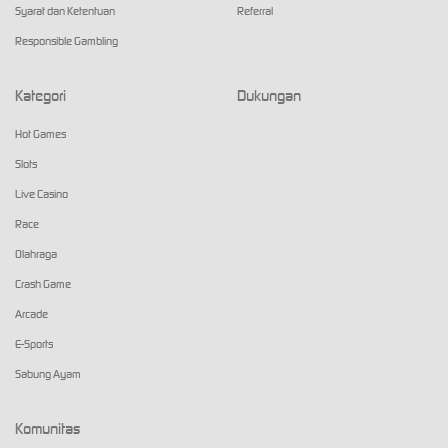
Syarat dan Ketentuan
Referral
Responsible Gambling
Kategori
Dukungan
Hot Games
Slots
Live Casino
Race
Olahraga
Crash Game
Arcade
E-Sports
Sabung Ayam
Komunitas