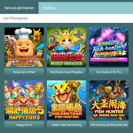
Semua permainan
Fishing
Fisherman's Wharf
Fish Hunter Insect Paradise
Fish Hunter 2 EX-Pro
Happy Fish 5
Golden Toad Fish Hunting
Fish Hunting: Da Sheng Nao Hai