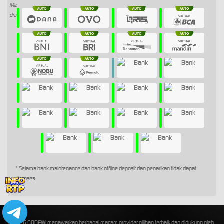
* Selama bank maintenance dan bank offline deposit dan penarikan tidak dapat
diproses
©2026 QQDEWI menawarkan berbagai macam provider pilihan terbaik dan didukung oleh