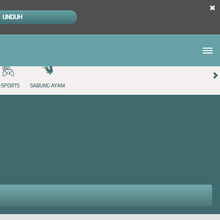
×
UNDUH
Masuk
-SPORTS
SABUNG AYAM