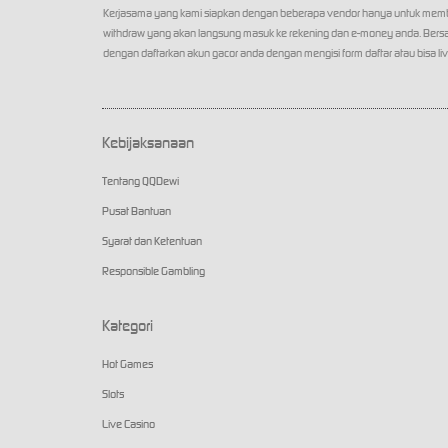
Kerjasama yang kami siapkan dengan beberapa vendor hanya untuk membu
withdraw yang akan langsung masuk ke rekening dan e-money anda. Bers
dengan daftarkan akun gacor anda dengan mengisi form daftar atau bisa l
Kebijaksanaan
Tentang QQDewi
Pusat Bantuan
Syarat dan Ketentuan
Responsible Gambling
Kategori
Hot Games
Slots
Live Casino