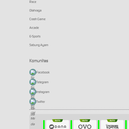
Race
Olahraga
Crash Game
Arcade
E-Sports
Sabung Ayam
Komunitas
Facebook
Telegram
Instagram
Twitter