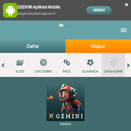
×
QQDEWI Aplikasi Mobile
UNDUH
Jangan tampilkan lagi hari ini
Daftar
Masuk
MES
SLOTS
LIVE CASINO
RACE
OLAHRAGA
CRASH GAME
Gemini