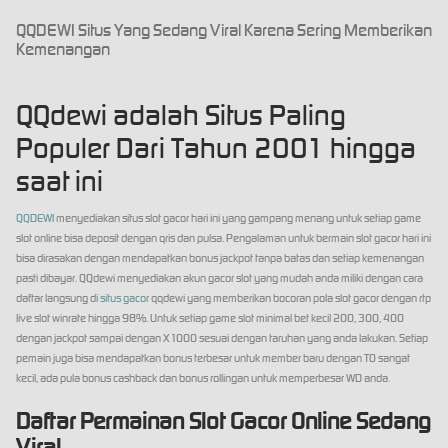
QQDEWI Situs Yang Sedang Viral Karena Sering Memberikan
Kemenangan
QQdewi adalah Situs Paling
Populer Dari Tahun 2001 hingga
saat ini
QQDEWI
menyediakan situs slot gacor hari ini yang gampang menang untuk setiap game
slot online bisa deposit dengan qris dan pulsa. Pengalaman untuk bermain slot gacor hari ini
bisa dirasakan dengan mendapatkan bonus jackpot tanpa batas dan setiap kemenangan
pasti dibayar. QQdewi menyediakan akun gacor slot yang mudah anda miliki dengan cara
daftar langsung di
situs gacor
qqdewi yang memberikan bocoran pola slot gacor dengan rtp
live slot winrate hingga 98%. Untuk setiap game slot minimal bet kecil 200, 300, 400
dengan jackpot sampai dengan X1000 sesuai dengan taruhan yang anda lakukan. Setiap
pemain juga bisa mendapatkan bonus terbesar untuk member baru dengan TO sangat
kecil, ada pula bonus cashback dan bonus rollingan untuk memperbesar WD anda.
Daftar Permainan Slot Gacor Online Sedang
Viral