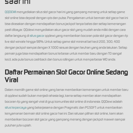
saat ini
QQDEWI
menyediakan situs slot gacor hari ini yang gampang menang untuk setiap game
slot online bisa deposit dengan qris dan pulsa. Pengalaman untuk bermain slot gacor hari ini
bisa dirasakan dengan mendapatkan bonus jackpot tanpa batas dan setiap kemenangan
pasti dibayar. QQdewi menyediakan akun gacor slot yang mudah anda miliki dengan cara
daftar langsung di
situs gacor
qqdewi yang memberikan bocoran pola slot gacor dengan rtp
live slot winrate hingga 98%. Untuk setiap game slot minimal bet kecil 200, 300, 400
dengan jackpot sampai dengan X1000 sesuai dengan taruhan yang anda lakukan. Setiap
pemain juga bisa mendapatkan bonus terbesar untuk member baru dengan TO sangat
kecil, ada pula bonus cashback dan bonus rollingan untuk memperbesar WD anda.
Daftar Permainan Slot Gacor Online Sedang
Viral
Dalam memilih game slot online yang benar memberikan kemenangan untuk member baru
di qqdewi sudah bukan menjadi rahasia lagi, karna setiap member akan mendapatkan
bocoran rtp yang sangat viral di grup komunitas slot online di indonesia. QQDewi adalah
situs terpercaya
yang bekerjasama dengan Pragmatic dan PGSOFT untuk memberikan
kenyamanan bermain slot online gacor hari ini. Dari ratusan pilihan slot online, kami akan
memberikan bocoran slot gacor yang gampang menang dengan jackpot maxwin sampai
puluhan juta rupiah.