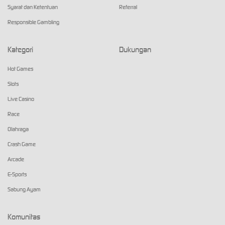
Syarat dan Ketentuan
Referral
Responsible Gambling
Kategori
Dukungan
Hot Games
Slots
Live Casino
Race
Olahraga
Crash Game
Arcade
E-Sports
Sabung Ayam
Komunitas