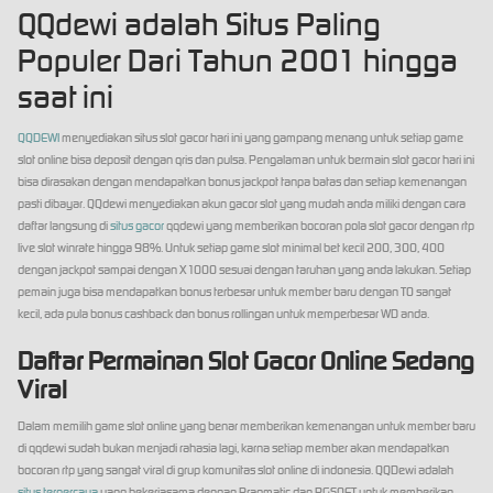
QQdewi adalah Situs Paling
Populer Dari Tahun 2001 hingga
saat ini
QQDEWI
menyediakan situs slot gacor hari ini yang gampang menang untuk setiap game
slot online bisa deposit dengan qris dan pulsa. Pengalaman untuk bermain slot gacor hari ini
bisa dirasakan dengan mendapatkan bonus jackpot tanpa batas dan setiap kemenangan
pasti dibayar. QQdewi menyediakan akun gacor slot yang mudah anda miliki dengan cara
daftar langsung di
situs gacor
qqdewi yang memberikan bocoran pola slot gacor dengan rtp
live slot winrate hingga 98%. Untuk setiap game slot minimal bet kecil 200, 300, 400
dengan jackpot sampai dengan X1000 sesuai dengan taruhan yang anda lakukan. Setiap
pemain juga bisa mendapatkan bonus terbesar untuk member baru dengan TO sangat
kecil, ada pula bonus cashback dan bonus rollingan untuk memperbesar WD anda.
Daftar Permainan Slot Gacor Online Sedang
Viral
Dalam memilih game slot online yang benar memberikan kemenangan untuk member baru
di qqdewi sudah bukan menjadi rahasia lagi, karna setiap member akan mendapatkan
bocoran rtp yang sangat viral di grup komunitas slot online di indonesia. QQDewi adalah
situs terpercaya
yang bekerjasama dengan Pragmatic dan PGSOFT untuk memberikan