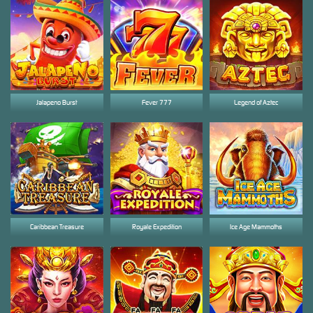
Jalapeno Burst
Fever 777
Legend of Aztec
Caribbean Treasure
Royale Expedition
Ice Age Mammoths