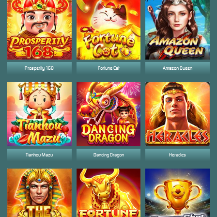
Prosperity 168
Fortune Cat
Amazon Queen
Tianhou Mazu
Dancing Dragon
Heracles