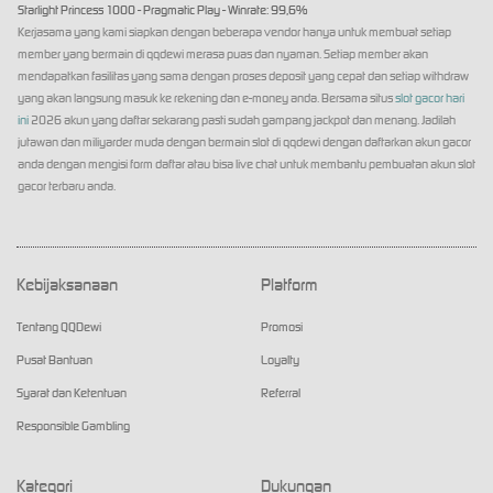
Starlight Princess 1000 - Pragmatic Play - Winrate: 99,6%
Kerjasama yang kami siapkan dengan beberapa vendor hanya untuk membuat setiap
member yang bermain di qqdewi merasa puas dan nyaman. Setiap member akan
mendapatkan fasilitas yang sama dengan proses deposit yang cepat dan setiap withdraw
yang akan langsung masuk ke rekening dan e-money anda. Bersama situs
slot gacor hari
ini
2026 akun yang daftar sekarang pasti sudah gampang jackpot dan menang. Jadilah
jutawan dan miliyarder muda dengan bermain slot di qqdewi dengan daftarkan akun gacor
anda dengan mengisi form daftar atau bisa live chat untuk membantu pembuatan akun slot
gacor terbaru anda.
Kebijaksanaan
Platform
Tentang QQDewi
Promosi
Pusat Bantuan
Loyalty
Syarat dan Ketentuan
Referral
Responsible Gambling
Kategori
Dukungan