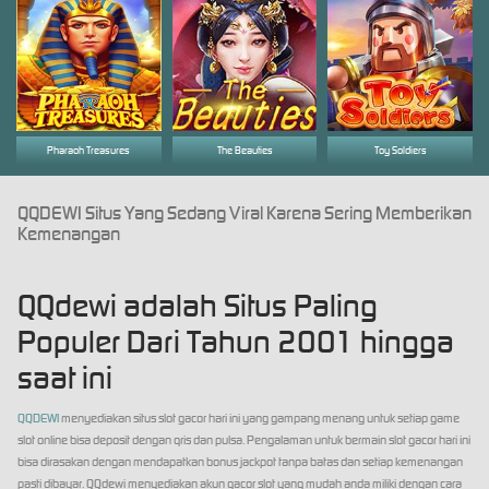
Pharaoh Treasures
The Beauties
Toy Soldiers
QQDEWI Situs Yang Sedang Viral Karena Sering Memberikan
Kemenangan
QQdewi adalah Situs Paling
Populer Dari Tahun 2001 hingga
saat ini
QQDEWI
menyediakan situs slot gacor hari ini yang gampang menang untuk setiap game
slot online bisa deposit dengan qris dan pulsa. Pengalaman untuk bermain slot gacor hari ini
bisa dirasakan dengan mendapatkan bonus jackpot tanpa batas dan setiap kemenangan
pasti dibayar. QQdewi menyediakan akun gacor slot yang mudah anda miliki dengan cara