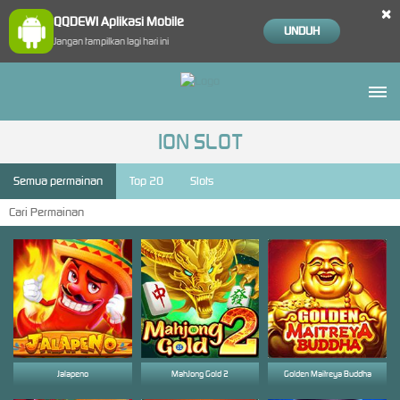
×
QQDEWI Aplikasi Mobile
UNDUH
Jangan tampilkan lagi hari ini
ION SLOT
Semua permainan
Top 20
Slots
Jalapeno
MahJong Gold 2
Golden Maitreya Buddha