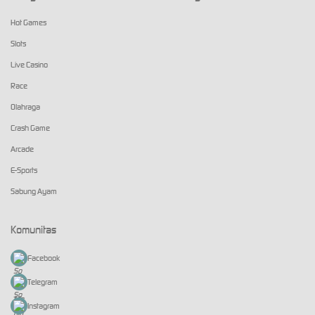
Hot Games
Slots
Live Casino
Race
Olahraga
Crash Game
Arcade
E-Sports
Sabung Ayam
Komunitas
Facebook
Telegram
Instagram