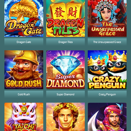
Dragon Gate
Dragon Tiles
The Unsurpassed Grace
Gold Rush
Super Diamond
Crazy Penguin