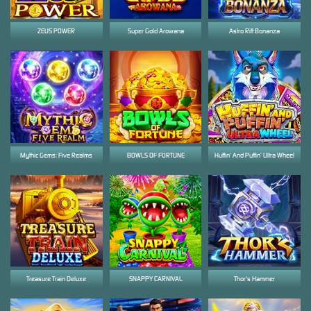
ZEUS POWER
Super Gold Arowana
Astro Rift Bonanza
Mythic Gems: Five Realms
BOWLS OF FORTUNE
Huffin’ And Puffin’ Ultra Wheel
Treasure Train Deluxe
SNAPPY CARNIVAL
Thor's Hammer