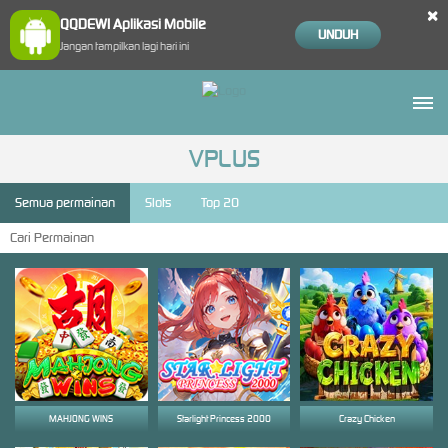
×
QQDEWI Aplikasi Mobile
UNDUH
Jangan tampilkan lagi hari ini
VPLUS
Semua permainan
Slots
Top 20
MAHJONG WINS
Starlight Princess 2000
Crazy Chicken