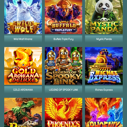
Wild Wolf Xtreme
Buffalo Triple Fury
Mystic Panda
GOLD AROWANA
LEGEND OF SPOOKY LINK
Riches Express