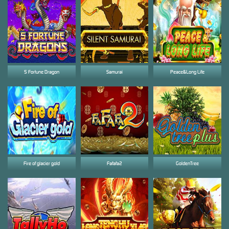
5 Fortune Dragon
Samurai
Peace&Long Life
Fire of glacier gold
Fafafa2
GoldenTree