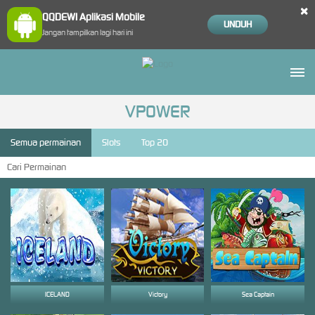
×
QQDEWI Aplikasi Mobile
UNDUH
Jangan tampilkan lagi hari ini
VPOWER
Semua permainan
Slots
Top 20
ICELAND
Victory
Sea Captain