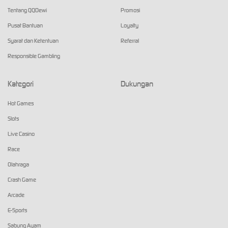
Tentang QQDewi
Promosi
Pusat Bantuan
Loyalty
Syarat dan Ketentuan
Referral
Responsible Gambling
Kategori
Dukungan
Hot Games
Slots
Live Casino
Race
Olahraga
Crash Game
Arcade
E-Sports
Sabung Ayam