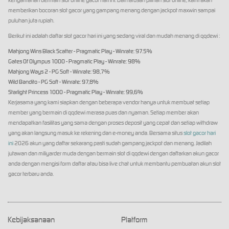
memberikan bocoran slot gacor yang gampang menang dengan jackpot maxwin sampai
puluhan juta rupiah.
Berikut ini adalah daftar slot gacor hari ini yang sedang viral dan mudah menang di qqdewi :
Mahjong Wins Black Scatter - Pragmatic Play - Winrate: 97.5%
Gates Of Olympus 1000 - Pragmatic Play - Winrate: 98%
Mahjong Ways 2 - PG Soft - Winrate: 98,7%
Wild Bandito - PG Soft - Winrate: 97,8%
Starlight Princess 1000 - Pragmatic Play - Winrate: 99,6%
Kerjasama yang kami siapkan dengan beberapa vendor hanya untuk membuat setiap
member yang bermain di qqdewi merasa puas dan nyaman. Setiap member akan
mendapatkan fasilitas yang sama dengan proses deposit yang cepat dan setiap withdraw
yang akan langsung masuk ke rekening dan e-money anda. Bersama situs
slot gacor hari
ini
2026 akun yang daftar sekarang pasti sudah gampang jackpot dan menang. Jadilah
jutawan dan miliyarder muda dengan bermain slot di qqdewi dengan daftarkan akun gacor
anda dengan mengisi form daftar atau bisa live chat untuk membantu pembuatan akun slot
gacor terbaru anda.
Kebijaksanaan
Platform