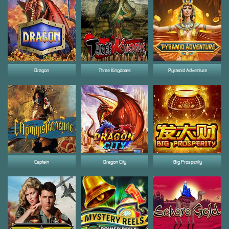
Dragon
Three Kingdoms
Pyramid Adventure
Captain
Dragon City
Big Prosperity