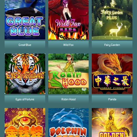
Great Blue
Wild Fox
Fairy Garden
Eyes of Fortune
Robin Hood
Panda