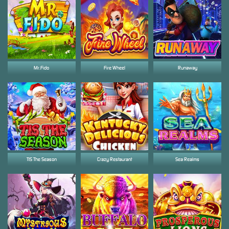
Mr.Fido
Fire Wheel
Runaway
TIS The Season
Crazy Restaurant
Sea Realms