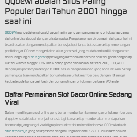
QQdewi adalah Situs Paling
Populer Dari Tahun 2001 hingga
saat ini
QQDEWI
menyediakan situs slot gacor hari ini yang gampang menang untuk setiap game
slot online bisa deposit dengan qris dan pulsa. Pengalaman untuk bermain slot gacor hari ini
bisa dirasakan dengan mendapatkan bonus jackpot tanpa batas dan setiap kemenangan
pasti dibayar. QQdewi menyediakan akun gacor slot yang mudah anda miliki dengan cara
daftar langsung di
situs gacor
qqdewi yang memberikan bocoran pola slot gacor dengan rtp
live slot winrate hingga 98%. Untuk setiap game slot minimal bet kecil 200, 300, 400
dengan jackpot sampai dengan X1000 sesuai dengan taruhan yang anda lakukan. Setiap
pemain juga bisa mendapatkan bonus terbesar untuk member baru dengan TO sangat
kecil, ada pula bonus cashback dan bonus rollingan untuk memperbesar WD anda.
Daftar Permainan Slot Gacor Online Sedang
Viral
Dalam memilih game slot online yang benar memberikan kemenangan untuk member baru
di qqdewi sudah bukan menjadi rahasia lagi, karna setiap member akan mendapatkan
bocoran rtp yang sangat viral di grup komunitas slot online di indonesia. QQDewi adalah
situs terpercaya
yang bekerjasama dengan Pragmatic dan PGSOFT untuk memberikan
kenyamanan bermain slot online gacor hari ini. Dari ratusan pilihan slot online, kami akan