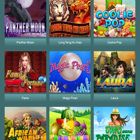
Panther Moon
Long Teng Hu Xiao
Cookie Pop
Fame
Magic Pearl
Laura