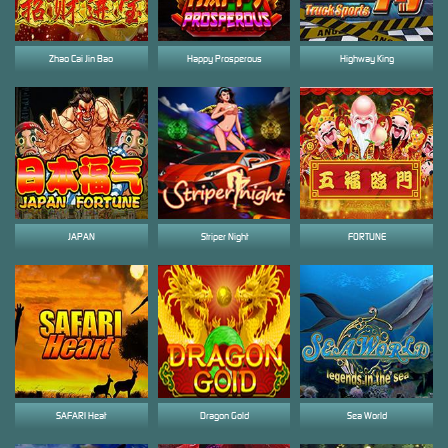
Zhao Cai Jin Bao
Happy Prosperous
Highway King
JAPAN
Striper Night
FORTUNE
SAFARI Heat
Dragon Gold
Sea World