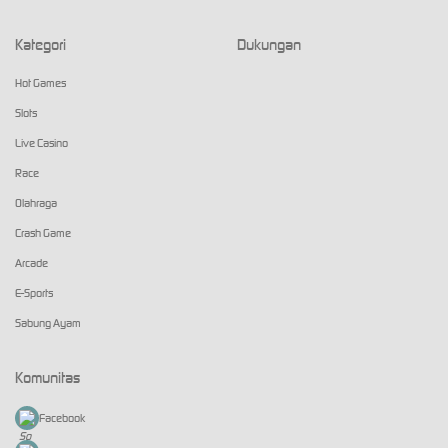
Kategori
Dukungan
Hot Games
Slots
Live Casino
Race
Olahraga
Crash Game
Arcade
E-Sports
Sabung Ayam
Komunitas
Facebook