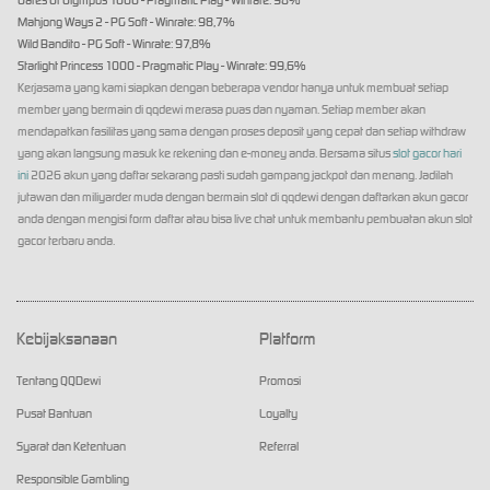
Mahjong Ways 2 - PG Soft - Winrate: 98,7%
Wild Bandito - PG Soft - Winrate: 97,8%
Starlight Princess 1000 - Pragmatic Play - Winrate: 99,6%
Kerjasama yang kami siapkan dengan beberapa vendor hanya untuk membuat setiap
member yang bermain di qqdewi merasa puas dan nyaman. Setiap member akan
mendapatkan fasilitas yang sama dengan proses deposit yang cepat dan setiap withdraw
yang akan langsung masuk ke rekening dan e-money anda. Bersama situs
slot gacor hari
ini
2026 akun yang daftar sekarang pasti sudah gampang jackpot dan menang. Jadilah
jutawan dan miliyarder muda dengan bermain slot di qqdewi dengan daftarkan akun gacor
anda dengan mengisi form daftar atau bisa live chat untuk membantu pembuatan akun slot
gacor terbaru anda.
Kebijaksanaan
Platform
Tentang QQDewi
Promosi
Pusat Bantuan
Loyalty
Syarat dan Ketentuan
Referral
Responsible Gambling