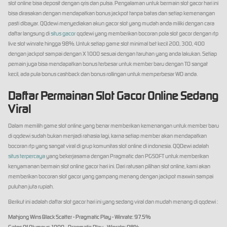
slot online bisa deposit dengan qris dan pulsa. Pengalaman untuk bermain slot gacor hari ini
bisa dirasakan dengan mendapatkan bonus jackpot tanpa batas dan setiap kemenangan
pasti dibayar. QQdewi menyediakan akun gacor slot yang mudah anda miliki dengan cara
daftar langsung di
situs gacor
qqdewi yang memberikan bocoran pola slot gacor dengan rtp
live slot winrate hingga 98%. Untuk setiap game slot minimal bet kecil 200, 300, 400
dengan jackpot sampai dengan X1000 sesuai dengan taruhan yang anda lakukan. Setiap
pemain juga bisa mendapatkan bonus terbesar untuk member baru dengan TO sangat
kecil, ada pula bonus cashback dan bonus rollingan untuk memperbesar WD anda.
Daftar Permainan Slot Gacor Online Sedang
Viral
Dalam memilih game slot online yang benar memberikan kemenangan untuk member baru
di qqdewi sudah bukan menjadi rahasia lagi, karna setiap member akan mendapatkan
bocoran rtp yang sangat viral di grup komunitas slot online di indonesia. QQDewi adalah
situs terpercaya
yang bekerjasama dengan Pragmatic dan PGSOFT untuk memberikan
kenyamanan bermain slot online gacor hari ini. Dari ratusan pilihan slot online, kami akan
memberikan bocoran slot gacor yang gampang menang dengan jackpot maxwin sampai
puluhan juta rupiah.
Berikut ini adalah daftar slot gacor hari ini yang sedang viral dan mudah menang di qqdewi :
Mahjong Wins Black Scatter - Pragmatic Play - Winrate: 97.5%
Gates Of Olympus 1000 - Pragmatic Play - Winrate: 98%