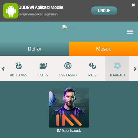
×
QQDEWI Aplikasi Mobile
UNDUH
Jangan tampilkan lagi hari ini
Daftar
Masuk
HOT GAMES
SLOTS
LIVE CASINO
RACE
OLAHRAGA
CRA
IM Sportsbook