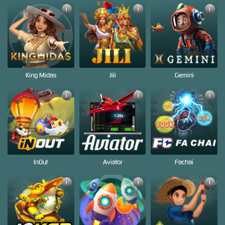
i
i
i
King Midas
Jili
Gemini
i
i
i
InOut
Aviator
Fachai
i
i
i