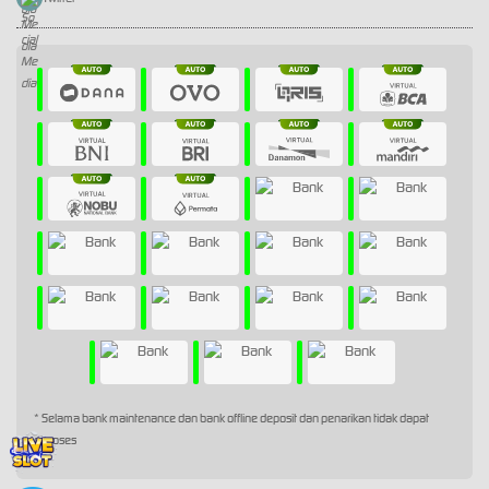
* Selama bank maintenance dan bank offline deposit dan penarikan tidak dapat
diproses