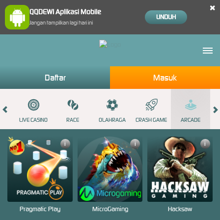
×
QQDEWI Aplikasi Mobile
UNDUH
Jangan tampilkan lagi hari ini
Daftar
Masuk
S
LIVE CASINO
RACE
OLAHRAGA
CRASH GAME
ARCADE
i
i
i
Pragmatic Play
MicroGaming
Hacksaw