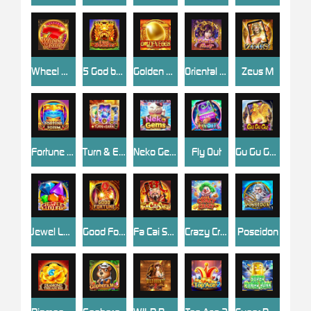
Wheel Money
5 God beasts
Golden Eggs
Oriental Beauty
Zeus M
Fortune Totem
Turn & Earn
Neko Gems
Fly Out
Gu Gu Gu M
Jewel Luxury
Good Fortune M
Fa Cai Shen M
Crazy Crazy
Poseidon