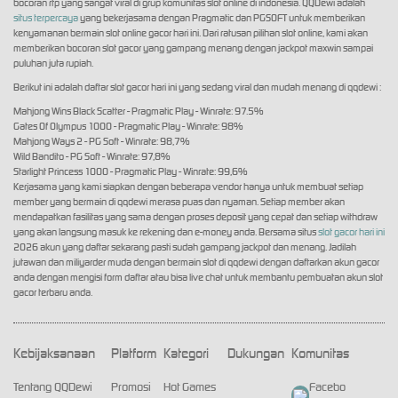
bocoran rtp yang sangat viral di grup komunitas slot online di indonesia. QQDewi adalah
situs terpercaya
yang bekerjasama dengan Pragmatic dan PGSOFT untuk memberikan
kenyamanan bermain slot online gacor hari ini. Dari ratusan pilihan slot online, kami akan
memberikan bocoran slot gacor yang gampang menang dengan jackpot maxwin sampai
puluhan juta rupiah.
Berikut ini adalah daftar slot gacor hari ini yang sedang viral dan mudah menang di qqdewi :
Mahjong Wins Black Scatter - Pragmatic Play - Winrate: 97.5%
Gates Of Olympus 1000 - Pragmatic Play - Winrate: 98%
Mahjong Ways 2 - PG Soft - Winrate: 98,7%
Wild Bandito - PG Soft - Winrate: 97,8%
Starlight Princess 1000 - Pragmatic Play - Winrate: 99,6%
Kerjasama yang kami siapkan dengan beberapa vendor hanya untuk membuat setiap
member yang bermain di qqdewi merasa puas dan nyaman. Setiap member akan
mendapatkan fasilitas yang sama dengan proses deposit yang cepat dan setiap withdraw
yang akan langsung masuk ke rekening dan e-money anda. Bersama situs
slot gacor hari ini
2026 akun yang daftar sekarang pasti sudah gampang jackpot dan menang. Jadilah
jutawan dan miliyarder muda dengan bermain slot di qqdewi dengan daftarkan akun gacor
anda dengan mengisi form daftar atau bisa live chat untuk membantu pembuatan akun slot
gacor terbaru anda.
Kebijaksanaan
Platform
Kategori
Dukungan
Komunitas
Tentang QQDewi
Promosi
Hot Games
Facebo