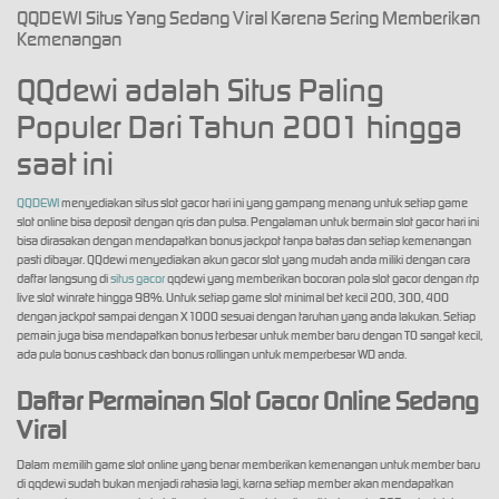
QQDEWI Situs Yang Sedang Viral Karena Sering Memberikan
Kemenangan
QQdewi adalah Situs Paling
Populer Dari Tahun 2001 hingga
saat ini
QQDEWI
menyediakan situs slot gacor hari ini yang gampang menang untuk setiap game
slot online bisa deposit dengan qris dan pulsa. Pengalaman untuk bermain slot gacor hari ini
bisa dirasakan dengan mendapatkan bonus jackpot tanpa batas dan setiap kemenangan
pasti dibayar. QQdewi menyediakan akun gacor slot yang mudah anda miliki dengan cara
daftar langsung di
situs gacor
qqdewi yang memberikan bocoran pola slot gacor dengan rtp
live slot winrate hingga 98%. Untuk setiap game slot minimal bet kecil 200, 300, 400
dengan jackpot sampai dengan X1000 sesuai dengan taruhan yang anda lakukan. Setiap
pemain juga bisa mendapatkan bonus terbesar untuk member baru dengan TO sangat kecil,
ada pula bonus cashback dan bonus rollingan untuk memperbesar WD anda.
Daftar Permainan Slot Gacor Online Sedang
Viral
Dalam memilih game slot online yang benar memberikan kemenangan untuk member baru
di qqdewi sudah bukan menjadi rahasia lagi, karna setiap member akan mendapatkan