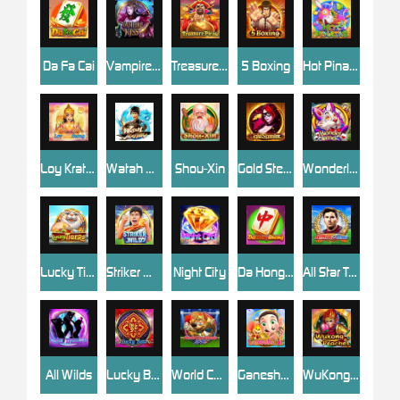
Da Fa Cai
Vampire Kiss
Treasure Pirate
5 Boxing
Hot Pinatas
Loy Krathong
Watah Master
Shou-Xin
Gold Stealer
Wonderland
Lucky Tigers
Striker WILD
Night City
Da Hong Zhong
All Star Team
All Wilds
Lucky Bats
World Cup Russia 2018
Ganesha Jr.
WuKong&Peaches