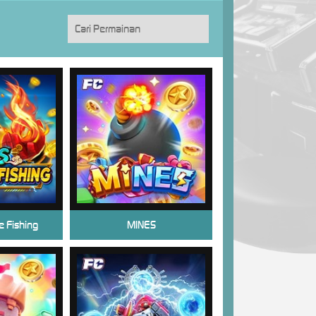
e Fishing
MINES