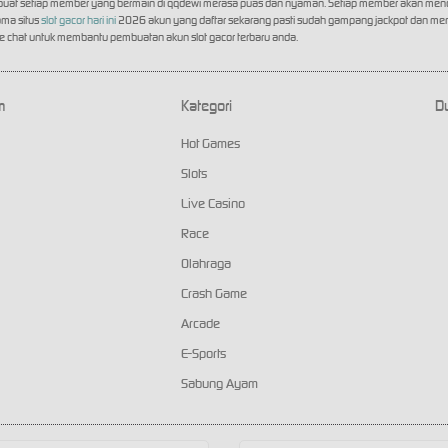
at setiap member yang bermain di qqdewi merasa puas dan nyaman. Setiap member akan mendap
ama situs
slot gacor hari ini
2026 akun yang daftar sekarang pasti sudah gampang jackpot dan mena
ive chat untuk membantu pembuatan akun slot gacor terbaru anda.
m
Kategori
D
Hot Games
Slots
Live Casino
Race
Olahraga
Crash Game
Arcade
E-Sports
Sabung Ayam