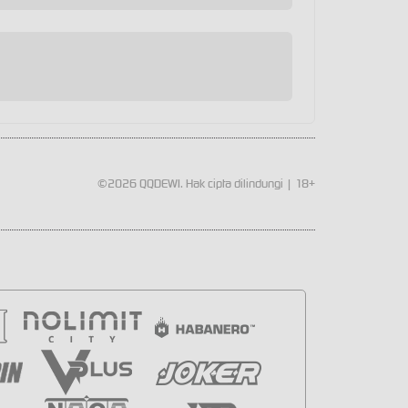
©2026 QQDEWI. Hak cipta dilindungi | 18+