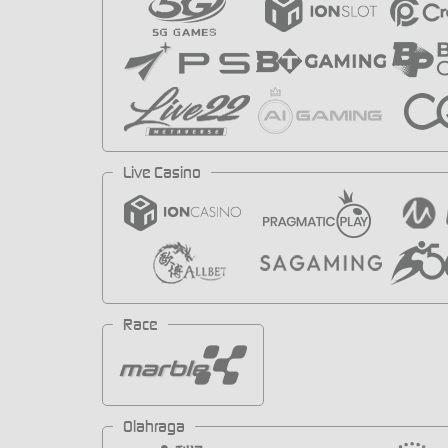
Live Casino
Race
Olahraga