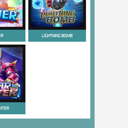
ER
LIGHTNING BOMB
NTER