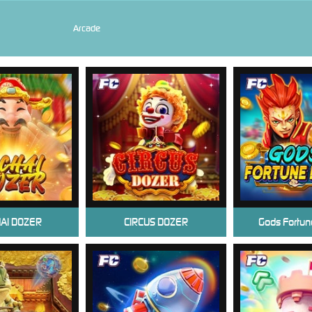
Arcade
HAI DOZER
CIRCUS DOZER
Gods Fortun