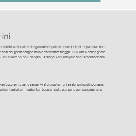
ini
 hari ini bisa dirasakan dengan mendapatkan bonus jackpot tanpa batas dan
ola slot gacor dengan rtp live slot winrate hingga 98%. Untuk setiap game
r untuk member baru dengan TO sangat kecil, ada pula bonus cashback dan
coran rtp yang sangat viral di grup komunitas slot online di indonesia.
t online, kami akan memberikan bocoran slot gacor yang gampang menang