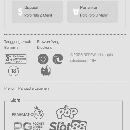
Deposit
Penarikan
Rata-rata 2 Menit
Rata-rata 3 Menit
Tanggung Jawab
Browser Yang
Bermain
Didukung
©2026 QQDEWI. Hak cipta
dilindungi | 18+
Platform Penyedia Layanan
Slots