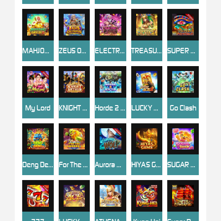
MAHJONG: ORIGIN 2
ZEUS OF OLYMPUS
ELECTRIC ZEUS
TREASURES OF AZTEC Z
SUPER AWESOME
My Lord
KNIGHT ARTHUR
Horde 2 Winter
LUCKY ACE 2
Go Clash
Deng Deng
For The Horde
Aurora Wolf
HIYAS GEMS
SUGAR TEDDY