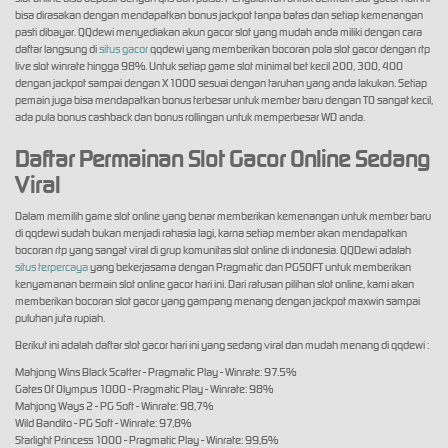
bisa dirasakan dengan mendapatkan bonus jackpot tanpa batas dan setiap kemenangan
pasti dibayar. QQdewi menyediakan akun gacor slot yang mudah anda miliki dengan cara
daftar langsung di
situs gacor
qqdewi yang memberikan bocoran pola slot gacor dengan rtp
live slot winrate hingga 98%. Untuk setiap game slot minimal bet kecil 200, 300, 400
dengan jackpot sampai dengan X1000 sesuai dengan taruhan yang anda lakukan. Setiap
pemain juga bisa mendapatkan bonus terbesar untuk member baru dengan TO sangat kecil,
ada pula bonus cashback dan bonus rollingan untuk memperbesar WD anda.
Daftar Permainan Slot Gacor Online Sedang
Viral
Dalam memilih game slot online yang benar memberikan kemenangan untuk member baru
di qqdewi sudah bukan menjadi rahasia lagi, karna setiap member akan mendapatkan
bocoran rtp yang sangat viral di grup komunitas slot online di indonesia. QQDewi adalah
situs terpercaya
yang bekerjasama dengan Pragmatic dan PGSOFT untuk memberikan
kenyamanan bermain slot online gacor hari ini. Dari ratusan pilihan slot online, kami akan
memberikan bocoran slot gacor yang gampang menang dengan jackpot maxwin sampai
puluhan juta rupiah.
Berikut ini adalah daftar slot gacor hari ini yang sedang viral dan mudah menang di qqdewi :
Mahjong Wins Black Scatter - Pragmatic Play - Winrate: 97.5%
Gates Of Olympus 1000 - Pragmatic Play - Winrate: 98%
Mahjong Ways 2 - PG Soft - Winrate: 98,7%
Wild Bandito - PG Soft - Winrate: 97,8%
Starlight Princess 1000 - Pragmatic Play - Winrate: 99,6%