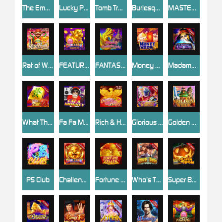
The Empire
Lucky Poker 2
Tomb Treasure
Burlesque 2
MASTER HAHA
Rat of Wealth
FEATURE BUY - Golden Pig
FANTASY - SOUTHEAST ASIA
Money Meow
Madame Caroline
What The FA
Fa Fa Monkey
Rich & Happy
Glorious Kingdom
Golden Week
PS Club
Challenge・Golden Pig
Fortune Teller
Who's The Boss
Super Boom