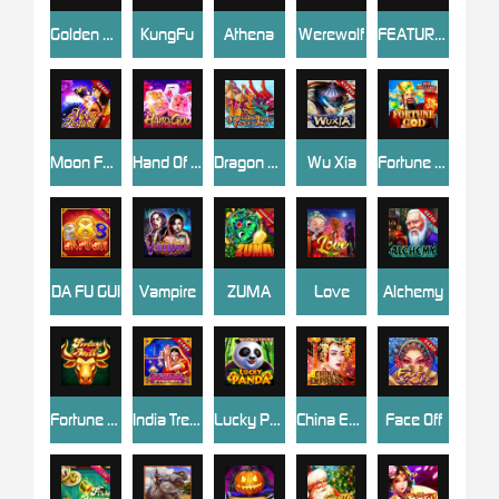
Golden Zongzi
KungFu
Athena
Werewolf
FEATURE BUY・SUPER POWERFUL
Moon Festival
Hand Of God
Dragon Boat Festival
Wu Xia
Fortune God
DA FU GUI
Vampire
ZUMA
Love
Alchemy
Fortune Bull
India Treasure
Lucky Panda
China Empress
Face Off