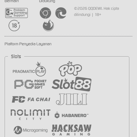
Bermain
Didukung
©2026 QQDEWI. Hak cipta
dilindungi | 18+
Platform Penyedia Layanan
Slots