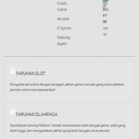
Crash
Game
Arcade
E-Sports
Sabung
Ayam
TARUHAN SLOT
Penyedia slot online dengan beragam pilihan game menarik yang memudahkan
pemain untuk mencapai jackpot
TARUHAN OLAHRAGA
Sportsbook Gaming Platform Terbaik menawarkan lebih banyak game, odds yang
lebih tinggi, dan menyediakan pilihan yang lebih banyak untuk pemain.