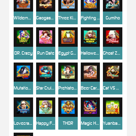
Wilderness Hunting
Gaogashou
Three Kingdoms
Fighting Academy
Gumiho
DR. Crazy
Run Date
Egypt Gods
Halloween Horror
Ghost Zombie
Mutation fish
Star Cruise
Prehistoric Park
Beer Carnival
Cat VS Mouse
Lovecraft's Legacy
Happy Fruit Stand
THOR
Magic House
Yuanbao Mahjong2