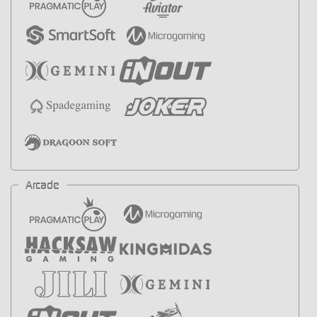
Arcade