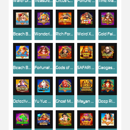
Water Dragon
Treasure Hunters
Circus-Lucky Mix
Fortune Cat
Time Machine
Beach Baby
Wonderland
Rich Fortune
Weird Xmas2
Gold Fairy 2
Beach Baby2
Fortunate Lion-Lucky Mix
Gods of Egypt2
SAFARI HEAT-MULTIPLY FUN
Gaogashou2 MULTIPLY FUN
Detective Girl
Yu Yue Long Men
Ghost Mansion
Mayan Adventure
Deep Rising