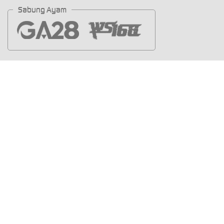
Sabung Ayam