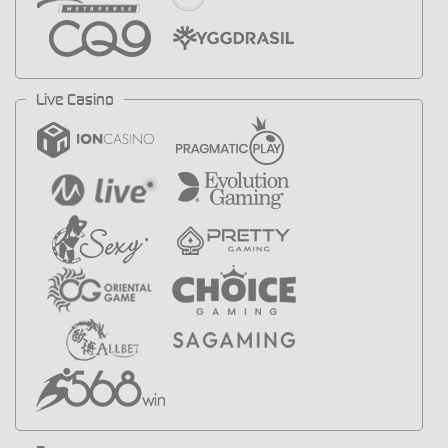
Live Casino