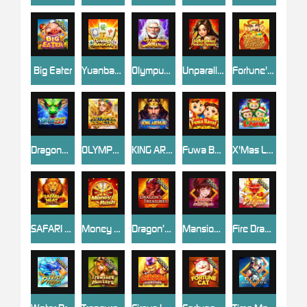
Big Eater
Yuanbao Mahjong
Olympus - Zeus
Unparalleled Phoenix Dynasty
Fortune's Treasure
Dragon777
OLYMPUS DEMETER
KING ARTHUR
Fuwa Baoxi
X'Mas LABUBU
SAFARI HEAT 2-MULTIPLY FUN
Money Rush
Dragon’s Treasures
Mansion Battle Royale
Fire Dragon