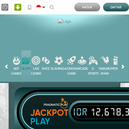
MASUK
DAFTAR
HOT
SLOTS
LIVE
RACE
OLAHRAGA
CRASH
ARCADE
E-
SABUNG
PROMOSI
GAMES
CASINO
GAME
SPORTS
AYAM
IDR
12,678,
JACKPOT
PLAY