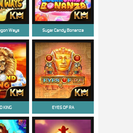
agon Ways
Sugar Candy Bonanza
D KING
EYES OF RA