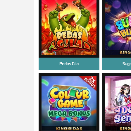
Pedas Gila
Suga