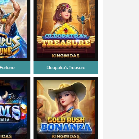
Fortune
Cleopatra's Treasure