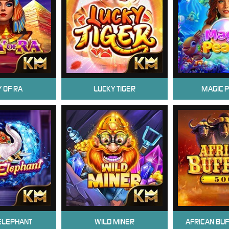
 OF RA
LUCKY TIGER
MAGIC 
ELEPHANT
WILD MINER
AFRICAN BU