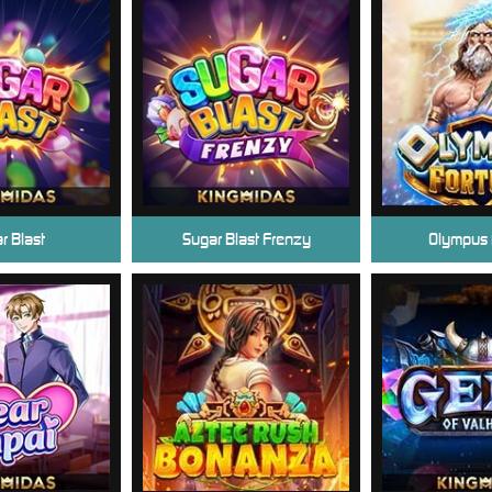
r Blast
Sugar Blast Frenzy
Olympus 