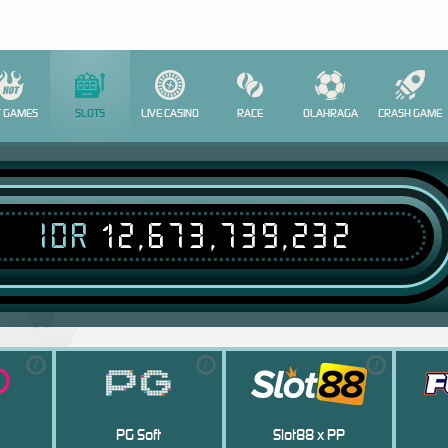
T GAMES
SLOTS
LIVE CASINO
RACE
OLAHRAGA
CRASH GAME
IDR
12,673,739,232
i
i
i
a
PG Soft
Slot88 x PP