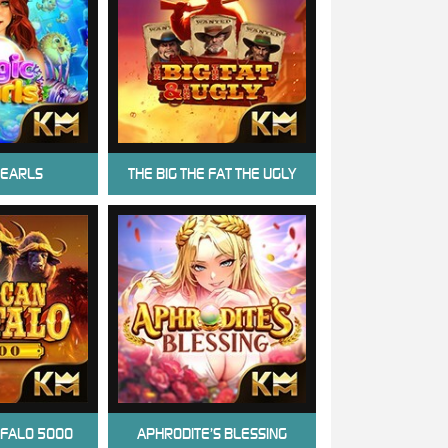
PEARLS
THE BIG THE FAT THE UGLY
FFALO 5000
APHRODITE’S BLESSING