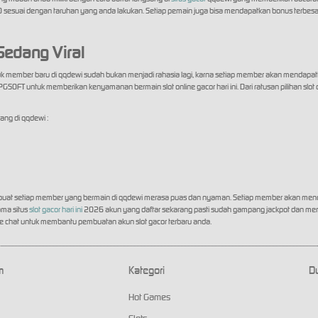
0 sesuai dengan taruhan yang anda lakukan. Setiap pemain juga bisa mendapatkan bonus terbesa
 Sedang Viral
ember baru di qqdewi sudah bukan menjadi rahasia lagi, karna setiap member akan mendapatkan bo
OFT untuk memberikan kenyamanan bermain slot online gacor hari ini. Dari ratusan pilihan slo
nang di qqdewi :
at setiap member yang bermain di qqdewi merasa puas dan nyaman. Setiap member akan mendap
ama situs
slot gacor hari ini
2026 akun yang daftar sekarang pasti sudah gampang jackpot dan mena
ive chat untuk membantu pembuatan akun slot gacor terbaru anda.
m
Kategori
D
Hot Games