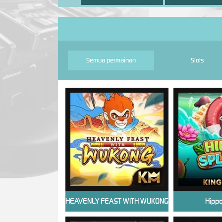
Semua permainan
Slots
HEAVENLY FEAST WITH WUKONG
Hippo