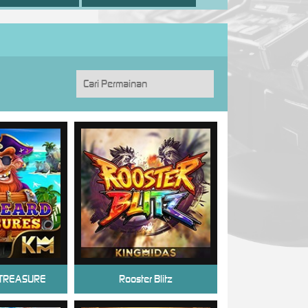
TREASURE
Rooster Blitz