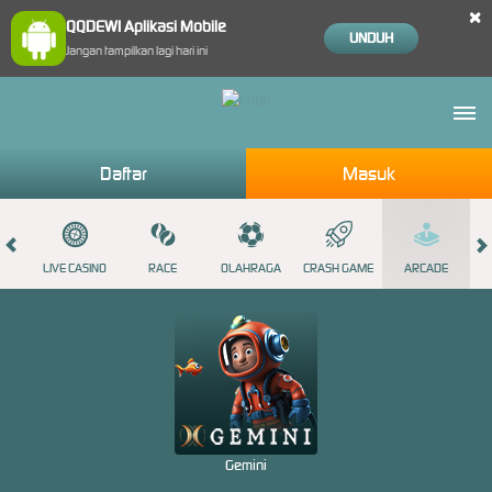
×
QQDEWI Aplikasi Mobile
UNDUH
Jangan tampilkan lagi hari ini
Daftar
Masuk
S
LIVE CASINO
RACE
OLAHRAGA
CRASH GAME
ARCADE
Gemini