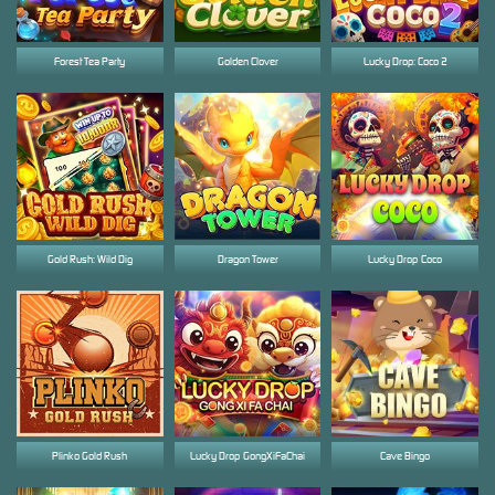
Forest Tea Party
Golden Clover
Lucky Drop: Coco 2
Gold Rush: Wild Dig
Dragon Tower
Lucky Drop-Coco
Plinko Gold Rush
Lucky Drop-GongXiFaChai
Cave Bingo