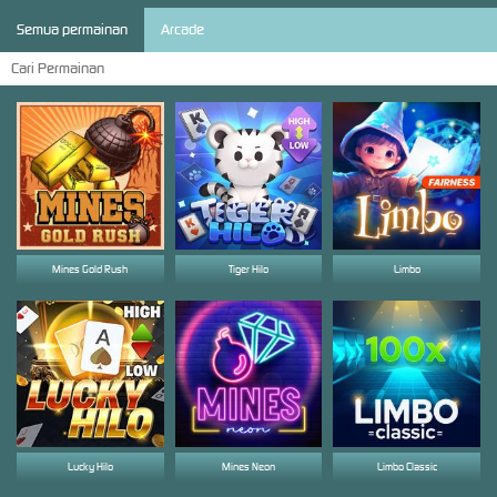
Semua permainan
Arcade
Mines Gold Rush
Tiger Hilo
Limbo
Lucky Hilo
Mines Neon
Limbo Classic