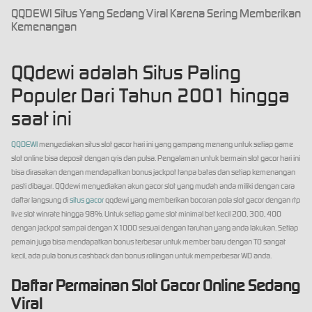
QQDEWI Situs Yang Sedang Viral Karena Sering Memberikan
Kemenangan
QQdewi adalah Situs Paling
Populer Dari Tahun 2001 hingga
saat ini
QQDEWI
menyediakan situs slot gacor hari ini yang gampang menang untuk setiap game
slot online bisa deposit dengan qris dan pulsa. Pengalaman untuk bermain slot gacor hari ini
bisa dirasakan dengan mendapatkan bonus jackpot tanpa batas dan setiap kemenangan
pasti dibayar. QQdewi menyediakan akun gacor slot yang mudah anda miliki dengan cara
daftar langsung di
situs gacor
qqdewi yang memberikan bocoran pola slot gacor dengan rtp
live slot winrate hingga 98%. Untuk setiap game slot minimal bet kecil 200, 300, 400
dengan jackpot sampai dengan X1000 sesuai dengan taruhan yang anda lakukan. Setiap
pemain juga bisa mendapatkan bonus terbesar untuk member baru dengan TO sangat
kecil, ada pula bonus cashback dan bonus rollingan untuk memperbesar WD anda.
Daftar Permainan Slot Gacor Online Sedang
Viral