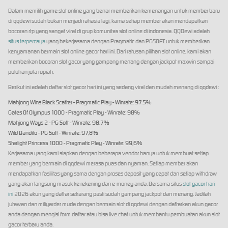
Dalam memilih game slot online yang benar memberikan kemenangan untuk member baru
di qqdewi sudah bukan menjadi rahasia lagi, karna setiap member akan mendapatkan
bocoran rtp yang sangat viral di grup komunitas slot online di indonesia. QQDewi adalah
situs terpercaya
yang bekerjasama dengan Pragmatic dan PGSOFT untuk memberikan
kenyamanan bermain slot online gacor hari ini. Dari ratusan pilihan slot online, kami akan
memberikan bocoran slot gacor yang gampang menang dengan jackpot maxwin sampai
puluhan juta rupiah.
Berikut ini adalah daftar slot gacor hari ini yang sedang viral dan mudah menang di qqdewi :
Mahjong Wins Black Scatter - Pragmatic Play - Winrate: 97.5%
Gates Of Olympus 1000 - Pragmatic Play - Winrate: 98%
Mahjong Ways 2 - PG Soft - Winrate: 98,7%
Wild Bandito - PG Soft - Winrate: 97,8%
Starlight Princess 1000 - Pragmatic Play - Winrate: 99,6%
Kerjasama yang kami siapkan dengan beberapa vendor hanya untuk membuat setiap
member yang bermain di qqdewi merasa puas dan nyaman. Setiap member akan
mendapatkan fasilitas yang sama dengan proses deposit yang cepat dan setiap withdraw
yang akan langsung masuk ke rekening dan e-money anda. Bersama situs
slot gacor hari
ini
2026 akun yang daftar sekarang pasti sudah gampang jackpot dan menang. Jadilah
jutawan dan miliyarder muda dengan bermain slot di qqdewi dengan daftarkan akun gacor
anda dengan mengisi form daftar atau bisa live chat untuk membantu pembuatan akun slot
gacor terbaru anda.