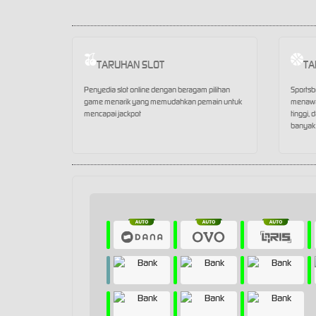
TARUHAN SLOT
TA
Penyedia slot online dengan beragam pilihan
Sportsb
game menarik yang memudahkan pemain untuk
menawar
mencapai jackpot
tinggi,
banyak 