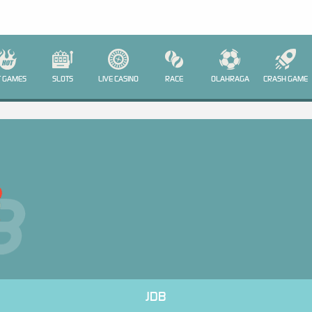
T GAMES
SLOTS
LIVE CASINO
RACE
OLAHRAGA
CRASH GAME
JDB