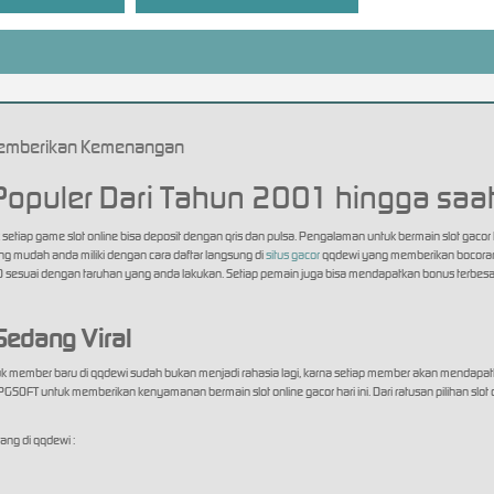
 Memberikan Kemenangan
Populer Dari Tahun 2001 hingga saat 
setiap game slot online bisa deposit dengan qris dan pulsa. Pengalaman untuk bermain slot gacor
g mudah anda miliki dengan cara daftar langsung di
situs gacor
qqdewi yang memberikan bocoran p
0 sesuai dengan taruhan yang anda lakukan. Setiap pemain juga bisa mendapatkan bonus terbesa
 Sedang Viral
ember baru di qqdewi sudah bukan menjadi rahasia lagi, karna setiap member akan mendapatkan bo
OFT untuk memberikan kenyamanan bermain slot online gacor hari ini. Dari ratusan pilihan slo
nang di qqdewi :