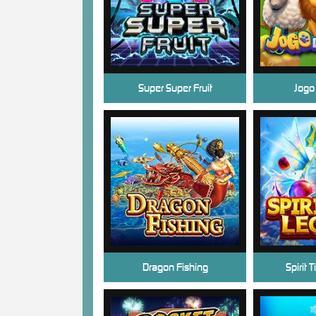
Super Super Fruit
Jogo
Dragon Fishing
Spirit 