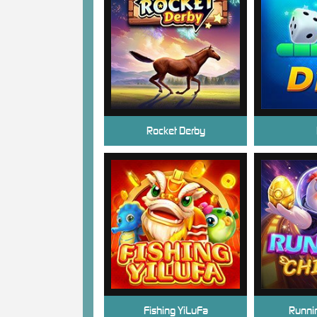
Rocket Derby
Fishing YiLuFa
Runni