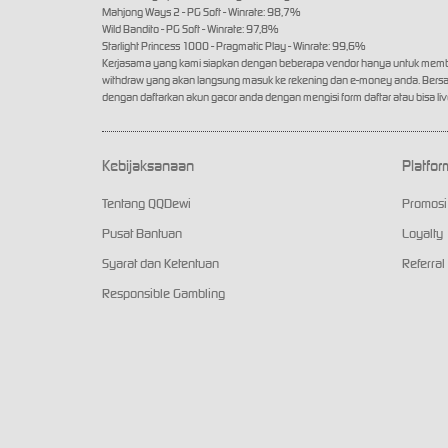
Mahjong Ways 2 - PG Soft - Winrate: 98,7%
Wild Bandito - PG Soft - Winrate: 97,8%
Starlight Princess 1000 - Pragmatic Play - Winrate: 99,6%
Kerjasama yang kami siapkan dengan beberapa vendor hanya untuk membu
withdraw yang akan langsung masuk ke rekening dan e-money anda. Bers
dengan daftarkan akun gacor anda dengan mengisi form daftar atau bisa l
Kebijaksanaan
Platfor
Tentang QQDewi
Promosi
Pusat Bantuan
Loyalty
Syarat dan Ketentuan
Referral
Responsible Gambling