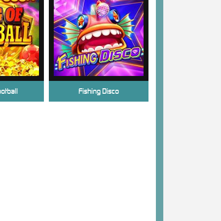
otball
Fishing Disco