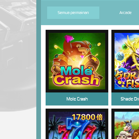
Semua permainan
Arcade
Mole Crash
Shade Dr