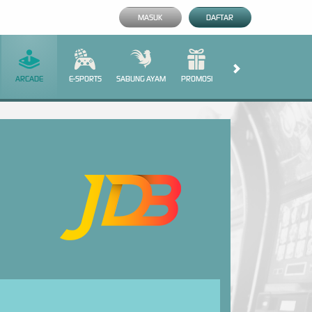
MASUK
DAFTAR
ARCADE
E-SPORTS
SABUNG AYAM
PROMOSI