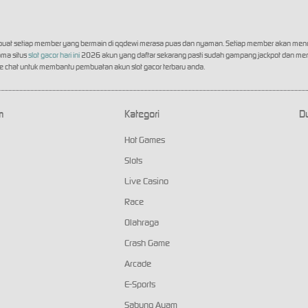
at setiap member yang bermain di qqdewi merasa puas dan nyaman. Setiap member akan mendap
ama situs
slot gacor hari ini
2026 akun yang daftar sekarang pasti sudah gampang jackpot dan mena
ive chat untuk membantu pembuatan akun slot gacor terbaru anda.
m
Kategori
D
Hot Games
Slots
Live Casino
Race
Olahraga
Crash Game
Arcade
E-Sports
Sabung Ayam