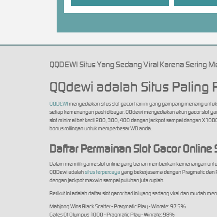
QQDEWI Situs Yang Sedang Viral Karena Sering
QQdewi adalah Situs Paling 
QQDEWI
menyediakan situs slot gacor hari ini yang gampang menang untuk 
setiap kemenangan pasti dibayar. QQdewi menyediakan akun gacor slot yan
slot minimal bet kecil 200, 300, 400 dengan jackpot sampai dengan X100
bonus rollingan untuk memperbesar WD anda.
Daftar Permainan Slot Gacor Online
Dalam memilih game slot online yang benar memberikan kemenangan untuk m
QQDewi adalah
situs terpercaya
yang bekerjasama dengan Pragmatic dan PGS
dengan jackpot maxwin sampai puluhan juta rupiah.
Berikut ini adalah daftar slot gacor hari ini yang sedang viral dan mudah me
Mahjong Wins Black Scatter - Pragmatic Play - Winrate: 97.5%
Gates Of Olympus 1000 - Pragmatic Play - Winrate: 98%