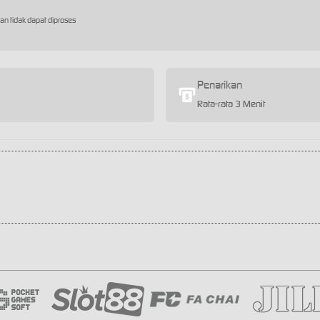
an tidak dapat diproses
Penarikan
Rata-rata 3 Menit