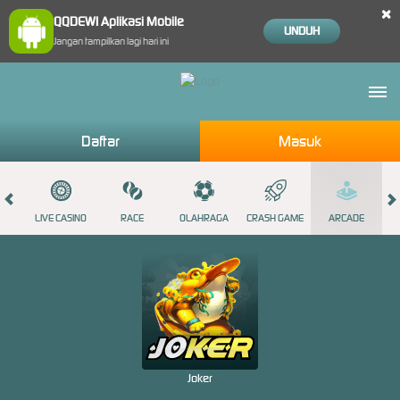
×
QQDEWI Aplikasi Mobile
UNDUH
Jangan tampilkan lagi hari ini
Daftar
Masuk
S
LIVE CASINO
RACE
OLAHRAGA
CRASH GAME
ARCADE
Joker