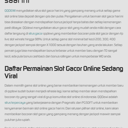
QQDEWI
menyediakan situs slot gacor hari ini yang gampang menang untuk setiap game
slot online bisa deposit dengan qris dan pulsa. Pengalaman untuk bermain slot gacor hari ini
bisa dirasakan dengan mendapatkan bonus jackpot tanpa batas dan setiap kemenangan
pasti dibayar. QQdewi menyediakan akun gacor slot yang mudah anda miliki dengan cara
daftar langsung di
situs gacor
qqdewi yang memberikan bocoran pola slot gacor dengan rtp
live slot winrate hingga 98%. Untuk setiap game slot minimal bet kecil 200, 300, 400
dengan jackpot sampai dengan X1000 sesuai dengan taruhan yang anda lakukan. Setiap
pemain juga bisa mendapatkan bonus terbesar untuk member baru dengan TO sangat
kecil, ada pula bonus cashback dan bonus rollingan untuk memperbesar WD anda.
Daftar Permainan Slot Gacor Online Sedang
Viral
Dalam memilih game slot online yang benar memberikan kemenangan untuk member baru
di qqdewi sudah bukan menjadi rahasia lagi, karna setiap member akan mendapatkan
bocoran rtp yang sangat viral di grup komunitas slot online di indonesia. QQDewi adalah
situs terpercaya
yang bekerjasama dengan Pragmatic dan PGSOFT untuk memberikan
kenyamanan bermain slot online gacor hari ini. Dari ratusan pilihan slot online, kami akan
memberikan bocoran slot gacor yang gampang menang dengan jackpot maxwin sampai
puluhan juta rupiah.