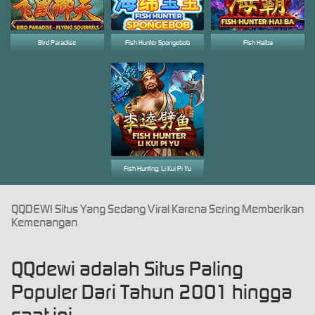
Bird Paradise
Fish Hunter Spongebob
Fish Haiba
Fish Hunting: Li Kui Pi Yu
QQDEWI Situs Yang Sedang Viral Karena Sering Memberikan
Kemenangan
QQdewi adalah Situs Paling
Populer Dari Tahun 2001 hingga
saat ini