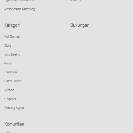
Syarat dan Ketentuan
Referral
Responsible Gambling
Kategori
Dukungan
Hot Games
Slots
Live Casino
Race
Olahraga
Crash Game
Arcade
E-Sports
Sabung Ayam
Komunitas