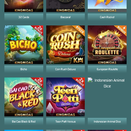
32 Cards
Baccarat
Cash Rocket
Bicho
Coin Rush Deluxe
European Roulette
Bai Cao Black & Red
Teen Patti Versus
Indonesian Animal Dice