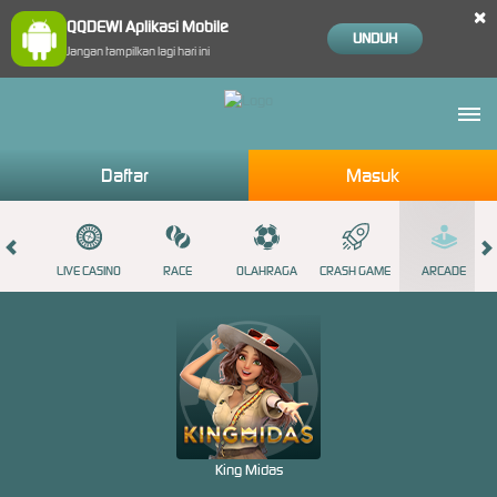
×
QQDEWI Aplikasi Mobile
UNDUH
Jangan tampilkan lagi hari ini
Daftar
Masuk
OTS
LIVE CASINO
RACE
OLAHRAGA
CRASH GAME
ARCADE
King Midas