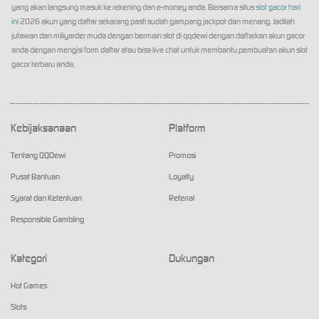
yang akan langsung masuk ke rekening dan e-money anda. Bersama situs
slot gacor hari
ini
2026 akun yang daftar sekarang pasti sudah gampang jackpot dan menang. Jadilah
jutawan dan miliyarder muda dengan bermain slot di qqdewi dengan daftarkan akun gacor
anda dengan mengisi form daftar atau bisa live chat untuk membantu pembuatan akun slot
gacor terbaru anda.
Kebijaksanaan
Platform
Tentang QQDewi
Promosi
Pusat Bantuan
Loyalty
Syarat dan Ketentuan
Referral
Responsible Gambling
Kategori
Dukungan
Hot Games
Slots