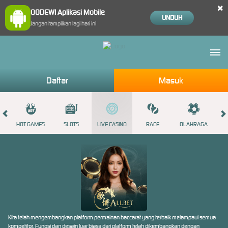
×
QQDEWI Aplikasi Mobile
UNDUH
Jangan tampilkan lagi hari ini
Daftar
Masuk
HOT GAMES
SLOTS
LIVE CASINO
RACE
OLAHRAGA
CRA
Kita telah mengembangkan platform permainan baccarat yang terbaik melampaui semua
kompetitor. Fungsi dan desain luar biasa dari platform telah dikembangkan dengan