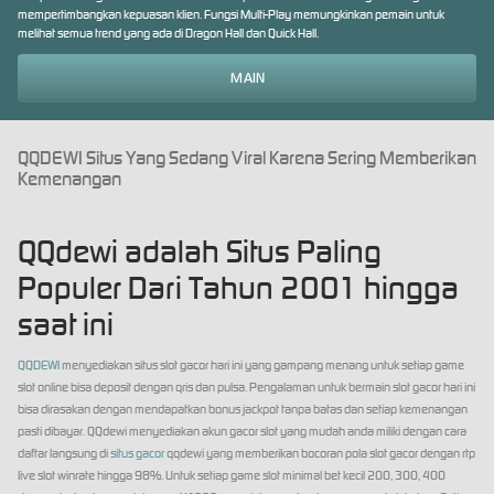
mempertimbangkan kepuasan klien. Fungsi Multi-Play memungkinkan pemain untuk
melihat semua trend yang ada di Dragon Hall dan Quick Hall.
MAIN
QQDEWI Situs Yang Sedang Viral Karena Sering Memberikan
Kemenangan
QQdewi adalah Situs Paling
Populer Dari Tahun 2001 hingga
saat ini
QQDEWI
menyediakan situs slot gacor hari ini yang gampang menang untuk setiap game
slot online bisa deposit dengan qris dan pulsa. Pengalaman untuk bermain slot gacor hari ini
bisa dirasakan dengan mendapatkan bonus jackpot tanpa batas dan setiap kemenangan
pasti dibayar. QQdewi menyediakan akun gacor slot yang mudah anda miliki dengan cara
daftar langsung di
situs gacor
qqdewi yang memberikan bocoran pola slot gacor dengan rtp
live slot winrate hingga 98%. Untuk setiap game slot minimal bet kecil 200, 300, 400