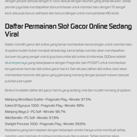
dengan jackpot sampai dengan X1000 sesuai dengan taruhan yang anda lakukan. Setiap
pemain juga bisa mendapatkan bonus terbesar untuk member baru dengan TO sangat
kecil, ada pula bonus cashback dan bonus rollingan untuk memperbesar WD anda.
Daftar Permainan Slot Gacor Online Sedang
Viral
Dalam memilih game slot online yang benar memberikan kemenangan untuk member baru
di qqdewi sudah bukan menjadi rahasia lagi, karna setiap member akan mendapatkan
bocoran rtp yang sangat viral di grup komunitas slot online di indonesia. QQDewi adalah
situs terpercaya
yang bekerjasama dengan Pragmatic dan PGSOFT untuk memberikan
kenyamanan bermain slot online gacor hari ini. Dari ratusan pilihan slot online, kami akan
memberikan bocoran slot gacor yang gampang menang dengan jackpot maxwin sampai
puluhan juta rupiah.
Berikut ini adalah daftar slot gacor hari ini yang sedang viral dan mudah menang di qqdewi :
Mahjong Wins Black Scatter - Pragmatic Play - Winrate: 97.5%
Gates Of Olympus 1000 - Pragmatic Play - Winrate: 98%
Mahjong Ways 2 - PG Soft - Winrate: 98,7%
Wild Bandito - PG Soft - Winrate: 97,8%
Starlight Princess 1000 - Pragmatic Play - Winrate: 99,6%
Kerjasama yang kami siapkan dengan beberapa vendor hanya untuk membuat setiap
member yang bermain di qqdewi merasa puas dan nyaman. Setiap member akan