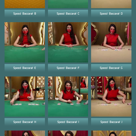
Speed_Baccarat_B
Speed_Baccarat_C
Speed_Baccarat_D
Speed_Baccarat_E
Speed_Baccarat_F
Speed_Baccarat_G
Speed_Baccarat_H
Speed_Baccarat_I
Speed_Baccarat_J