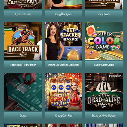
Cash or Crash
Easy Blackjack
Race Track
Race Track First Person
Infinite Bet Stacker Blackjack
Super Color Game
Craps
Crazy Coin Flip
Dead or Alive: Saloon