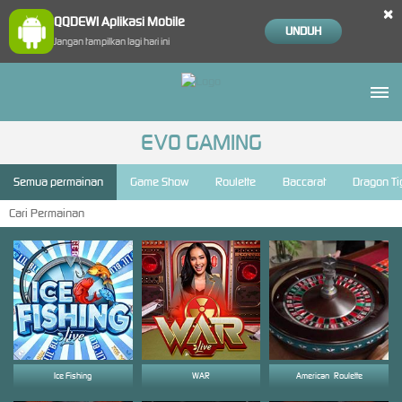
×
QQDEWI Aplikasi Mobile
UNDUH
Jangan tampilkan lagi hari ini
EVO GAMING
Semua permainan
Game Show
Roulette
Baccarat
Dragon Ti
Ice Fishing
WAR
American_Roulette