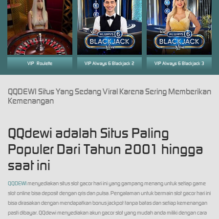
VIP_Roulette
VIP Always 6 Blackjack 2
VIP Always 6 Blackjack 3
QQDEWI Situs Yang Sedang Viral Karena Sering Memberikan
Kemenangan
QQdewi adalah Situs Paling
Populer Dari Tahun 2001 hingga
saat ini
QQDEWI
menyediakan situs slot gacor hari ini yang gampang menang untuk setiap game
slot online bisa deposit dengan qris dan pulsa. Pengalaman untuk bermain slot gacor hari ini
bisa dirasakan dengan mendapatkan bonus jackpot tanpa batas dan setiap kemenangan
pasti dibayar. QQdewi menyediakan akun gacor slot yang mudah anda miliki dengan cara