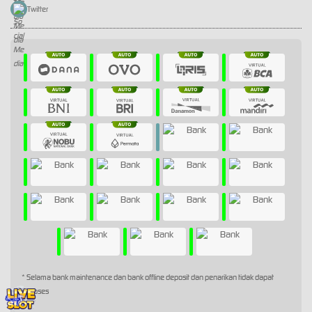
Twitter
* Selama bank maintenance dan bank offline deposit dan penarikan tidak dapat
diproses