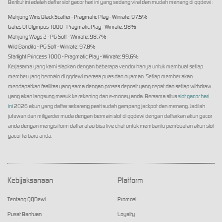
Berikut ini adalah daftar slot gacor hari ini yang sedang viral dan mudah menang di qqdewi :
Mahjong Wins Black Scatter - Pragmatic Play - Winrate: 97.5%
Gates Of Olympus 1000 - Pragmatic Play - Winrate: 98%
Mahjong Ways 2 - PG Soft - Winrate: 98,7%
Wild Bandito - PG Soft - Winrate: 97,8%
Starlight Princess 1000 - Pragmatic Play - Winrate: 99,6%
Kerjasama yang kami siapkan dengan beberapa vendor hanya untuk membuat setiap
member yang bermain di qqdewi merasa puas dan nyaman. Setiap member akan
mendapatkan fasilitas yang sama dengan proses deposit yang cepat dan setiap withdraw
yang akan langsung masuk ke rekening dan e-money anda. Bersama situs
slot gacor hari
ini
2026 akun yang daftar sekarang pasti sudah gampang jackpot dan menang. Jadilah
jutawan dan miliyarder muda dengan bermain slot di qqdewi dengan daftarkan akun gacor
anda dengan mengisi form daftar atau bisa live chat untuk membantu pembuatan akun slot
gacor terbaru anda.
Kebijaksanaan
Platform
Tentang QQDewi
Promosi
Pusat Bantuan
Loyalty