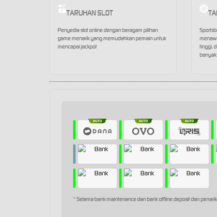
TARUHAN SLOT
TA
Penyedia slot online dengan beragam pilihan
Sportsb
game menarik yang memudahkan pemain untuk
menawar
mencapai jackpot
tinggi,
banyak 
* Selama bank maintenance dan bank offline deposit dan penarik