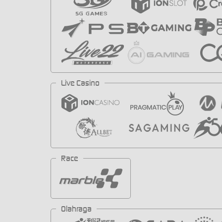
Live Casino
Race
Olahraga