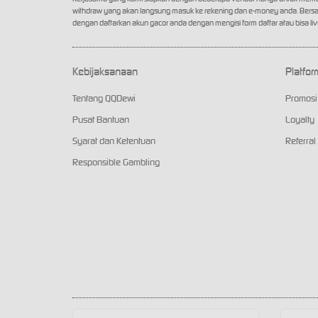
withdraw yang akan langsung masuk ke rekening dan e-money anda. Bers
dengan daftarkan akun gacor anda dengan mengisi form daftar atau bisa l
Kebijaksanaan
Platfor
Tentang QQDewi
Promosi
Pusat Bantuan
Loyalty
Syarat dan Ketentuan
Referral
Responsible Gambling