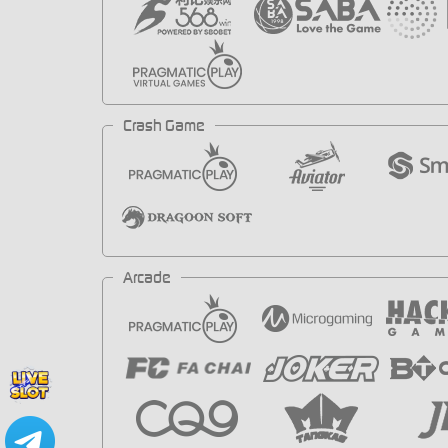
Crash Game
Arcade