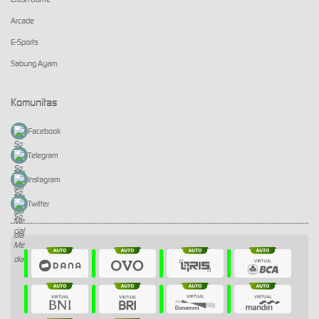
Arcade
E-Sports
Sabung Ayam
Komunitas
Facebook
Telegram
Instagram
Twitter