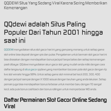
QQDEWI Situs Yang Sedang Viral Karena Sering Memberikan
Kemenangan
QQdewi adalah Situs Paling
Populer Dari Tahun 2001 hingga
saat ini
QQDEWI
menyediakan situs slot gacor hari ini yang gampang menang untuk setiap game
slot online bisa deposit dengan qris dan pulsa. Pengalaman untuk bermain slot gacor hari ini
bisa dirasakan dengan mendapatkan bonus jackpot tanpa batas dan setiap kemenangan
pasti dibayar. QQdewi menyediakan akun gacor slot yang mudah anda miliki dengan cara
daftar langsung di
situs gacor
qqdewi yang memberikan bocoran pola slot gacor dengan rtp
live slot winrate hingga 98%. Untuk setiap game slot minimal bet kecil 200, 300, 400
dengan jackpot sampai dengan X1000 sesuai dengan taruhan yang anda lakukan. Setiap
pemain juga bisa mendapatkan bonus terbesar untuk member baru dengan TO sangat
kecil, ada pula bonus cashback dan bonus rollingan untuk memperbesar WD anda.
Daftar Permainan Slot Gacor Online Sedang
Viral