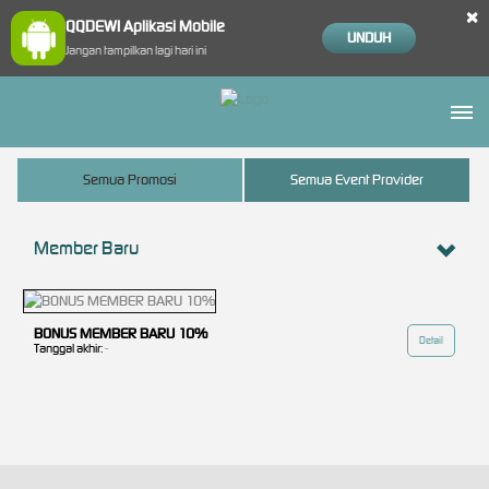
×
QQDEWI Aplikasi Mobile
UNDUH
Jangan tampilkan lagi hari ini
Semua Promosi
Semua Event Provider
Member Baru
BONUS MEMBER BARU 10%
Detail
Tanggal akhir:
-