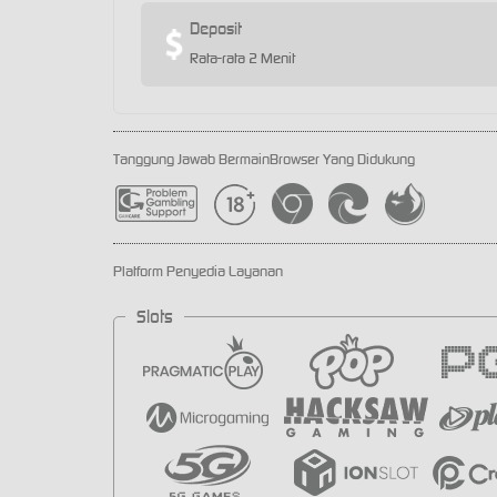
Deposit
Rata-rata 2 Menit
Tanggung Jawab Bermain
Browser Yang Didukung
Platform Penyedia Layanan
Slots