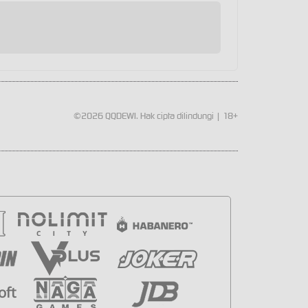
©2026 QQDEWI. Hak cipta dilindungi | 18+