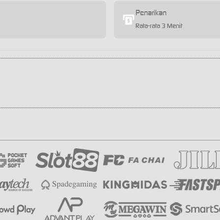
Penarikan
Rata-rata 3 Menit