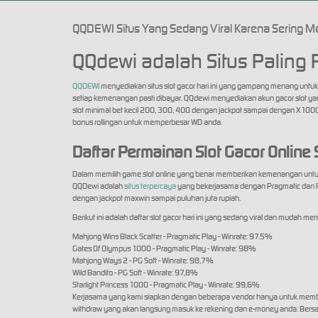
QQDEWI Situs Yang Sedang Viral Karena Sering
QQdewi adalah Situs Paling 
QQDEWI
menyediakan situs slot gacor hari ini yang gampang menang untuk 
setiap kemenangan pasti dibayar. QQdewi menyediakan akun gacor slot yan
slot minimal bet kecil 200, 300, 400 dengan jackpot sampai dengan X100
bonus rollingan untuk memperbesar WD anda.
Daftar Permainan Slot Gacor Online
Dalam memilih game slot online yang benar memberikan kemenangan untuk m
QQDewi adalah
situs terpercaya
yang bekerjasama dengan Pragmatic dan PGS
dengan jackpot maxwin sampai puluhan juta rupiah.
Berikut ini adalah daftar slot gacor hari ini yang sedang viral dan mudah me
Mahjong Wins Black Scatter - Pragmatic Play - Winrate: 97.5%
Gates Of Olympus 1000 - Pragmatic Play - Winrate: 98%
Mahjong Ways 2 - PG Soft - Winrate: 98,7%
Wild Bandito - PG Soft - Winrate: 97,8%
Starlight Princess 1000 - Pragmatic Play - Winrate: 99,6%
Kerjasama yang kami siapkan dengan beberapa vendor hanya untuk membu
withdraw yang akan langsung masuk ke rekening dan e-money anda. Bers