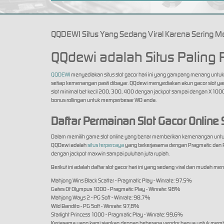
QQDEWI Situs Yang Sedang Viral Karena Sering
QQdewi adalah Situs Paling 
QQDEWI
menyediakan situs slot gacor hari ini yang gampang menang untuk 
setiap kemenangan pasti dibayar. QQdewi menyediakan akun gacor slot yan
slot minimal bet kecil 200, 300, 400 dengan jackpot sampai dengan X100
bonus rollingan untuk memperbesar WD anda.
Daftar Permainan Slot Gacor Online
Dalam memilih game slot online yang benar memberikan kemenangan untuk m
QQDewi adalah
situs terpercaya
yang bekerjasama dengan Pragmatic dan PGS
dengan jackpot maxwin sampai puluhan juta rupiah.
Berikut ini adalah daftar slot gacor hari ini yang sedang viral dan mudah me
Mahjong Wins Black Scatter - Pragmatic Play - Winrate: 97.5%
Gates Of Olympus 1000 - Pragmatic Play - Winrate: 98%
Mahjong Ways 2 - PG Soft - Winrate: 98,7%
Wild Bandito - PG Soft - Winrate: 97,8%
Starlight Princess 1000 - Pragmatic Play - Winrate: 99,6%
Kerjasama yang kami siapkan dengan beberapa vendor hanya untuk membu