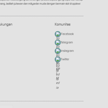
ng. Jadilah jutawan dan miliyarder muda dengan bermain slot di qqdewi
ukungan
Komunitas
Facebook
Telegram
Instagram
Twitter