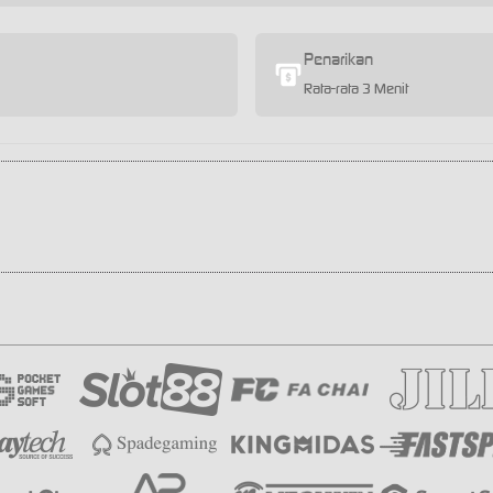
Penarikan
Rata-rata 3 Menit