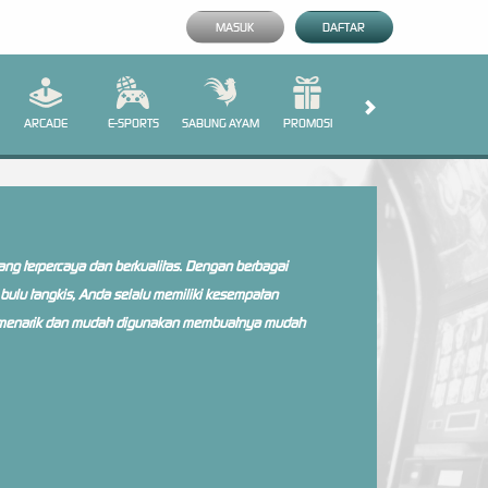
MASUK
DAFTAR
ARCADE
E-SPORTS
SABUNG AYAM
PROMOSI
g terpercaya dan berkualitas. Dengan berbagai
 bulu tangkis, Anda selalu memiliki kesempatan
ng menarik dan mudah digunakan membuatnya mudah