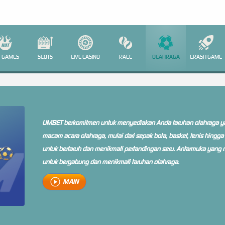
T GAMES
SLOTS
LIVE CASINO
RACE
OLAHRAGA
CRASH GAME
UMBET berkomitmen untuk menyediakan Anda taruhan olahraga yan
macam acara olahraga, mulai dari sepak bola, basket, tenis hingga
untuk bertaruh dan menikmati pertandingan seru. Antarmuka ya
untuk bergabung dan menikmati taruhan olahraga.
MAIN