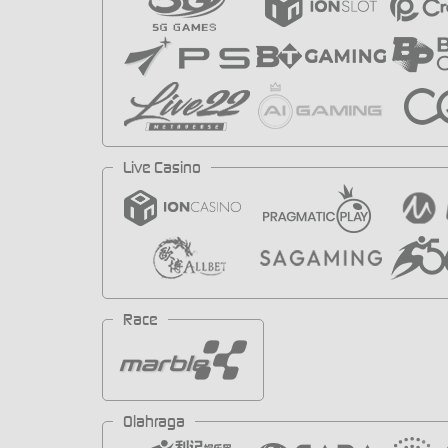
Live Casino
Race
Olahraga