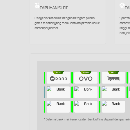
TARUHAN SLOT
TA
Penyedia slot online dengan beragam pilihan
Sportsb
game menarik yang memudahkan pemain untuk
menawar
mencapai jackpot
tinggi,
banyak 
* Selama bank maintenance dan bank offline deposit dan penarik