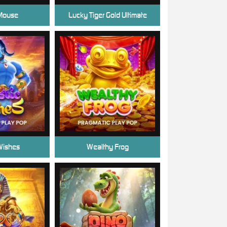
Mouse
Lucky Tiger Gold Ultimate
Wishes
Wealthy Frog