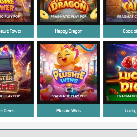
asure Tower
Happy Dragon
Code of
er Gems
Plushie Wins
Lucky