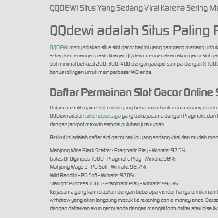
QQDEWI Situs Yang Sedang Viral Karena Sering
QQdewi adalah Situs Paling 
QQDEWI
menyediakan situs slot gacor hari ini yang gampang menang untuk 
setiap kemenangan pasti dibayar. QQdewi menyediakan akun gacor slot yan
slot minimal bet kecil 200, 300, 400 dengan jackpot sampai dengan X100
bonus rollingan untuk memperbesar WD anda.
Daftar Permainan Slot Gacor Online
Dalam memilih game slot online yang benar memberikan kemenangan untuk m
QQDewi adalah
situs terpercaya
yang bekerjasama dengan Pragmatic dan PGS
dengan jackpot maxwin sampai puluhan juta rupiah.
Berikut ini adalah daftar slot gacor hari ini yang sedang viral dan mudah me
Mahjong Wins Black Scatter - Pragmatic Play - Winrate: 97.5%
Gates Of Olympus 1000 - Pragmatic Play - Winrate: 98%
Mahjong Ways 2 - PG Soft - Winrate: 98,7%
Wild Bandito - PG Soft - Winrate: 97,8%
Starlight Princess 1000 - Pragmatic Play - Winrate: 99,6%
Kerjasama yang kami siapkan dengan beberapa vendor hanya untuk membu
withdraw yang akan langsung masuk ke rekening dan e-money anda. Bers
dengan daftarkan akun gacor anda dengan mengisi form daftar atau bisa l