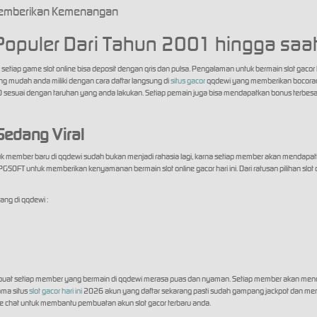
 Memberikan Kemenangan
Populer Dari Tahun 2001 hingga saat 
setiap game slot online bisa deposit dengan qris dan pulsa. Pengalaman untuk bermain slot gacor
g mudah anda miliki dengan cara daftar langsung di
situs gacor
qqdewi yang memberikan bocoran p
0 sesuai dengan taruhan yang anda lakukan. Setiap pemain juga bisa mendapatkan bonus terbesa
 Sedang Viral
ember baru di qqdewi sudah bukan menjadi rahasia lagi, karna setiap member akan mendapatkan bo
OFT untuk memberikan kenyamanan bermain slot online gacor hari ini. Dari ratusan pilihan slo
nang di qqdewi :
at setiap member yang bermain di qqdewi merasa puas dan nyaman. Setiap member akan mendap
ama situs
slot gacor hari ini
2026 akun yang daftar sekarang pasti sudah gampang jackpot dan mena
ive chat untuk membantu pembuatan akun slot gacor terbaru anda.