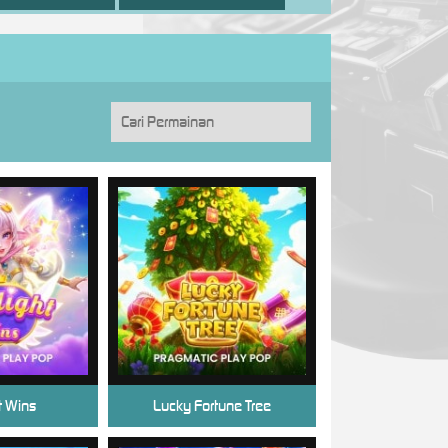
IDR
1,495,000.00
Starlight Princess
de****u
IDR
1,104,050.00
Rujak Bonanza 1000
justfo****k
IDR
976,800.00
Mahjong Wins 3 – Black Scatter
ayam****m
IDR
968,100.00
Gates of Olympus™
ayam****m
IDR
693,600.00
Gates of Olympus™
justfo****k
IDR
627,500.00
Mahjong Wins 3 – Black Scatter
t Wins
Lucky Fortune Tree
justfo****k
IDR
620,400.00