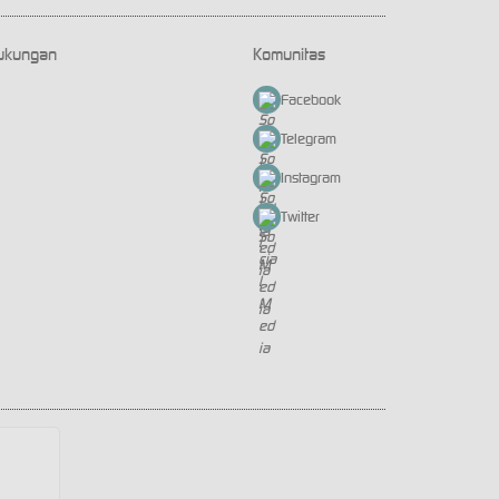
ukungan
Komunitas
Facebook
Telegram
Instagram
Twitter